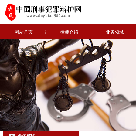
网站首页
︴
律师介绍
︴
业务领域