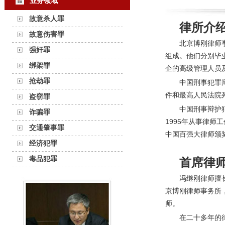
业务领域
故意杀人罪
律所介
故意伤害罪
北京博刚律师
强奸罪
组成。他们分别毕
绑架罪
企的高级管理人员
抢劫罪
中国刑事犯罪
件和最高人民法院
盗窃罪
中国刑事辩护
诈骗罪
1995年从事律
交通肇事罪
中国百强大律师颁
经济犯罪
毒品犯罪
首席律
冯继刚律师擅
京博刚律师事务所
师。
在二十多年的