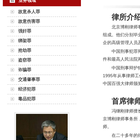
业务领域
故意杀人罪
律所介
故意伤害罪
北京博刚律师
强奸罪
组成。他们分别毕
绑架罪
企的高级管理人员
抢劫罪
中国刑事犯罪
件和最高人民法院
盗窃罪
中国刑事辩护
诈骗罪
1995年从事律
交通肇事罪
中国百强大律师颁
经济犯罪
毒品犯罪
首席律
冯继刚律师擅
京博刚律师事务所
师。
在二十多年的