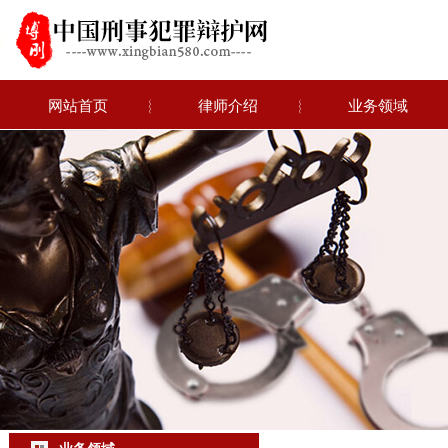
网站首页
︴
律师介绍
︴
业务领域