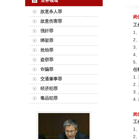
业务领域
故意杀人罪
岗
故意伤害罪
工
强奸罪
1
2
绑架罪
3
抢劫罪
4
盗窃罪
5
诈骗罪
任
1.
交通肇事罪
2.
经济犯罪
3.
毒品犯罪
4.
岗
工
1
2