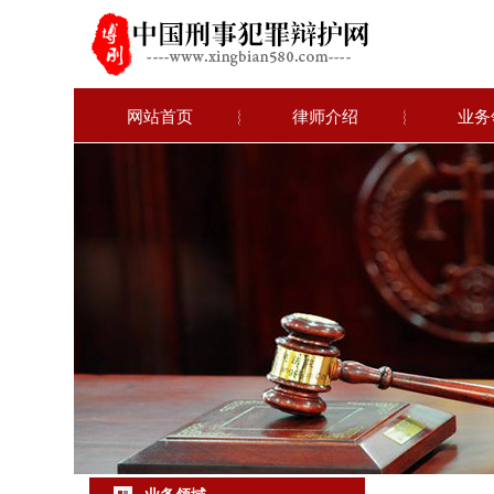
网站首页
︴
律师介绍
︴
业务