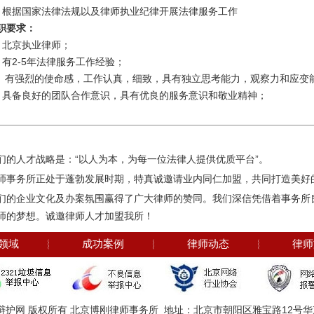
、根据国家法律法规以及律师执业纪律开展法律服务工作
职要求：
、北京执业律师；
2-5
、有
年法律服务工作经验；
、
有强烈的使命感，工作认真，细致，具有独立思考能力，观察力和应变
、具备良好的团队合作意识，具有优良的服务意识和敬业精神；
们的人才战略是：“以人为本，为每一位法律人提供优质平台”。
师事务所正处于蓬勃发展时期，特真诚邀请业内同仁加盟，共同打造美好
们的企业文化及办案氛围赢得了广大律师的赞同。我们深信凭借着事务所
师的梦想。诚邀律师人才加盟我所！
领域
︴
成功案例
︴
律师动态
︴
律师
辩护网 版权所有 北京博刚律师事务所 地址：北京市朝阳区雅宝路12号华