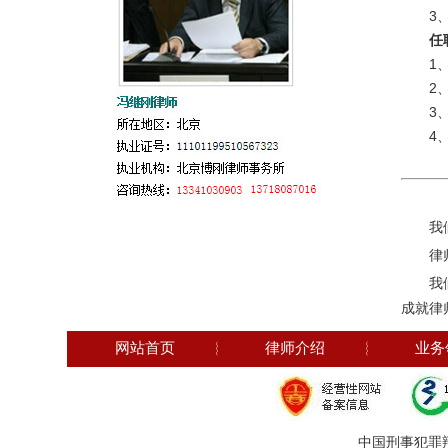
3
任
1
2
3
4
我
律
我
成就律
网站首页
︴
律师介绍
︴
业务
中国刑事犯罪