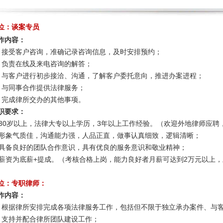
位：谈案专员
作内容：
、接受客户咨询，准确记录咨询信息，及时安排预约；
、负责在线及来电咨询的解答；
、与客户进行初步接洽、沟通，了解客户委托意向，推进办案进程；
、与同事合作提供法律服务；
、完成律所交办的其他事项。
职要求：
 30
3
岁以上，法律大专以上学历，
年以上工作经验。（欢迎外地律师应聘
形象气质佳，沟通能力强，人品正直，做事认真细致，逻辑清晰；
具备良好的团队合作意识，具有优良的服务意识和敬业精神；
+
2
薪资为底薪
提成。（考核合格上岗，能力良好者月薪可达到
万元以上，
位：专职律师：
作内容：
、根据律所安排完成各项法律服务工作，包括但不限于独立承办案件、与
、支持并配合律所团队建设工作；