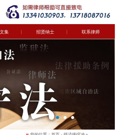
文集
︴
招贤纳士
︴
联系律师
您的位置：首页 - 鎷涜搐绾冲＋