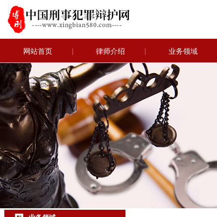
网站首页
︴
律师介绍
︴
业务领域