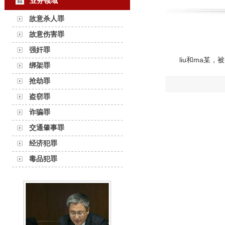
业务领域
故意杀人罪
故意伤害罪
强奸罪
liu和ma某
绑架罪
抢劫罪
盗窃罪
诈骗罪
交通肇事罪
经济犯罪
毒品犯罪