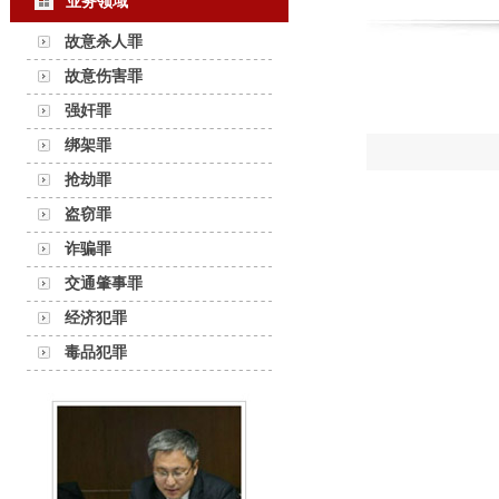
业务领域
故意杀人罪
故意伤害罪
强奸罪
绑架罪
抢劫罪
盗窃罪
诈骗罪
交通肇事罪
经济犯罪
毒品犯罪