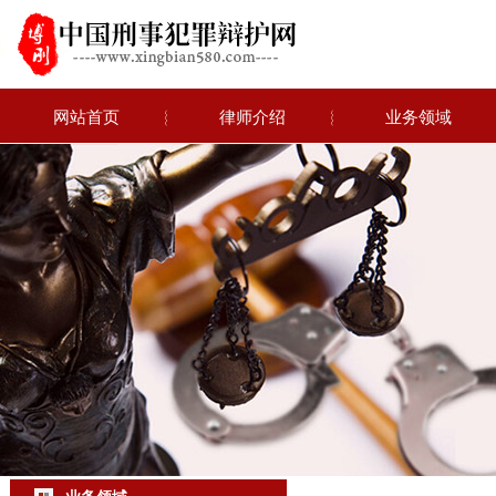
网站首页
︴
律师介绍
︴
业务领域