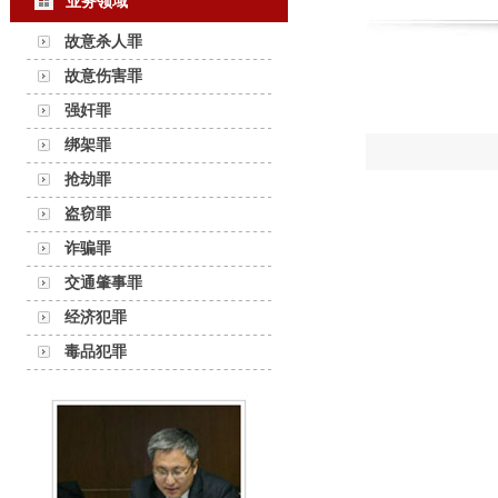
业务领域
故意杀人罪
故意伤害罪
强奸罪
绑架罪
抢劫罪
盗窃罪
诈骗罪
交通肇事罪
经济犯罪
毒品犯罪