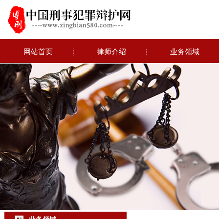
网站首页
︴
律师介绍
︴
业务领域