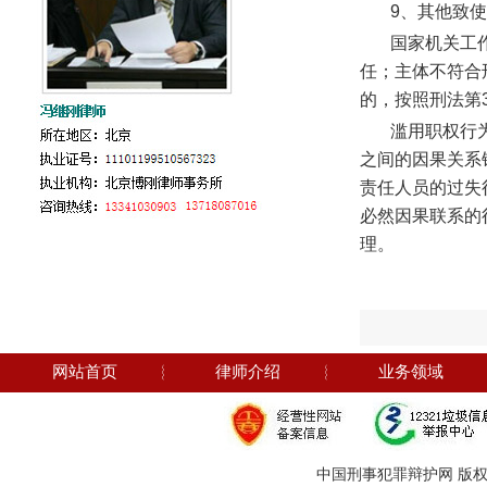
9、其他致
国家机关工
任；主体不符合
的，按照刑法第
滥用职权行
之间的因果关系
责任人员的过失
必然因果联系的
理。
网站首页
︴
律师介绍
︴
业务领域
中国刑事犯罪辩护网 版权