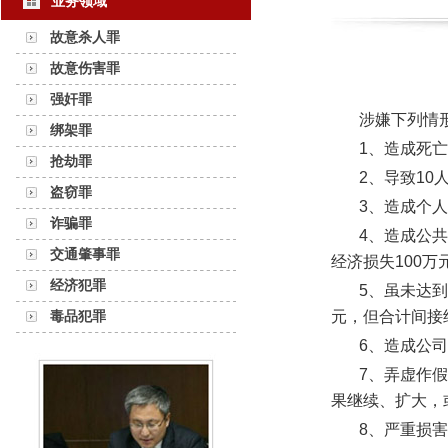
业务领域
故意杀人罪
故意伤害罪
强奸罪
涉嫌下列情
绑架罪
1、造成死
抢劫罪
2、导致10
盗窃罪
3、造成个
诈骗罪
4、造成公
交通肇事罪
经济损失100万
经济犯罪
5、虽未达到
毒品犯罪
元，但合计间接
6、造成公
7、弄虚作
果继续、扩大，
8、严重损