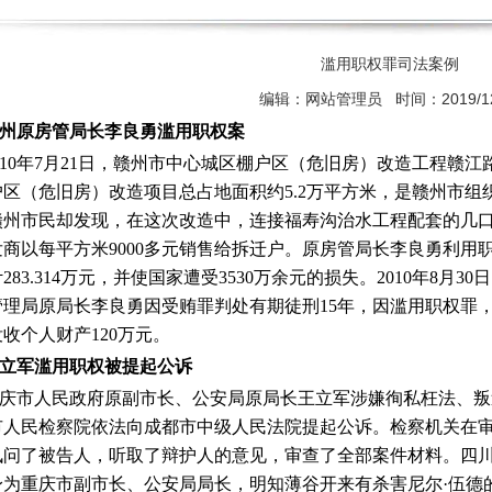
滥用职权罪司法案例
编辑：网站管理员 时间：2019/12
州原房管局长李良勇滥用职权案
010年7月21日，
赣州市
中心城区棚户区（危旧房）改造工程赣江
户区（危旧房）改造项目总占地面积约5.2万平方米，是赣州市
赣州市民却发现，在这次改造中，连接福寿沟治水工程配套的几
商以每平方米9000多元销售给
拆迁
户。原房管局长李良勇利用
283.314万元，并使国家遭受3530万余元的损失。2010年8
管理局原局长李良勇因受贿罪判处有期徒刑15年，因滥用职权罪，
收个人财产120万元。
立军滥用职权被提起公诉
庆市人民政府
原副市长、公安局原局长
王立军
涉嫌
徇私枉法
、
叛
市
人民检察院
依法向成都市
中级人民法院
提起公诉。检察机关在
讯问了被告人，听取了辩护人的意见，审查了全部案件材料。四
身为重庆市副市长、公安局局长，明知
薄谷开来
有杀害
尼尔·伍德