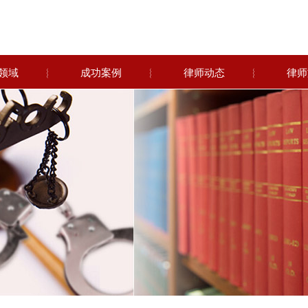
领域
︴
成功案例
︴
律师动态
︴
律师