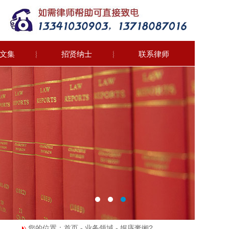
文集
︴
招贤纳士
︴
联系律师
您的位置：首页 - 业务领域 - 娓庤亴缃?