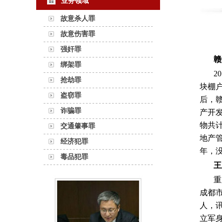
业务领域
故意杀人罪
故意伤害罪
强奸罪
赣
绑架罪
2
抢劫罪
块棚
盗窃罪
后，
诈骗罪
产开发
物共计
交通肇事罪
地产
经济犯罪
年，没
毒品犯罪
王
重
成都
人，
立军