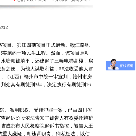
/12
路项目、滨江四期项目正式启动。赣江路地
组织实施的一项民生工程。然而，该项目启动
口水塘却被填平，还建起了三幢电梯高楼，房
职务之便，为他人谋取利益，非法收受他人财
月30日，（江西）赣州市中院一审宣判，赣州市房
判处其有期徒刑3年，决定执行有期徒刑16
逃
、
滥用职权
、
受贿
犯罪一案，已由四川省
审查起诉阶段依法告知了被告人有权委托辩护
川省
成都市人民检察院
起诉书指控，被告人王
的重大嫌疑，却违背职责、徇私枉法，以使