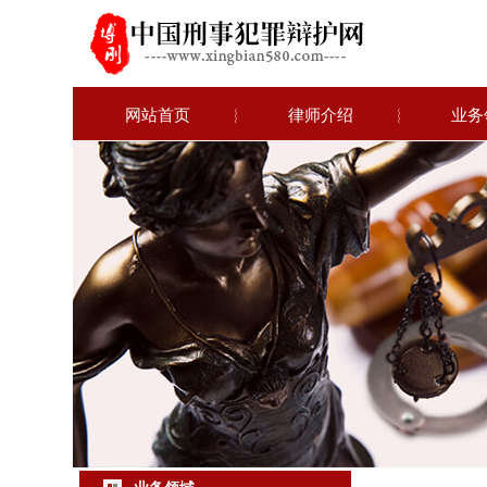
网站首页
︴
律师介绍
︴
业务