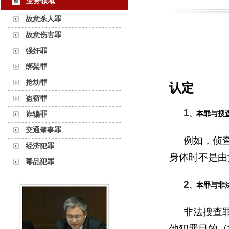
业务领域
故意杀人罪
故意伤害罪
强奸罪
绑架罪
抢劫罪
认定
盗窃罪
1
诈骗罪
、本罪与搜
交通肇事罪
例如，侦
经济犯罪
身体时不是由
毒品犯罪
2
、本罪与非
非法搜查
他犯罪目的（