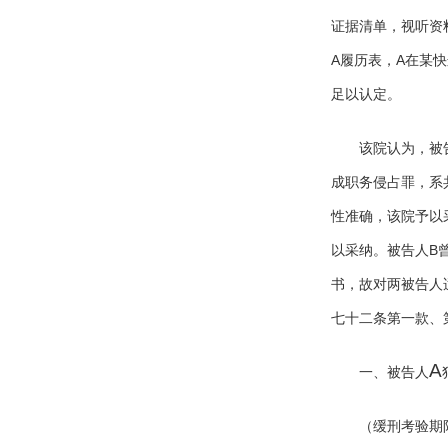
证据清单，视听资
A
A
履历表，
在某快
足以认定。
该院认为，被
成职务侵占罪，系
性准确，该院予以
B
以采纳。被告人
书，故对两被告人
七十二条第一款、
A
一、被告人
（缓刑考验期