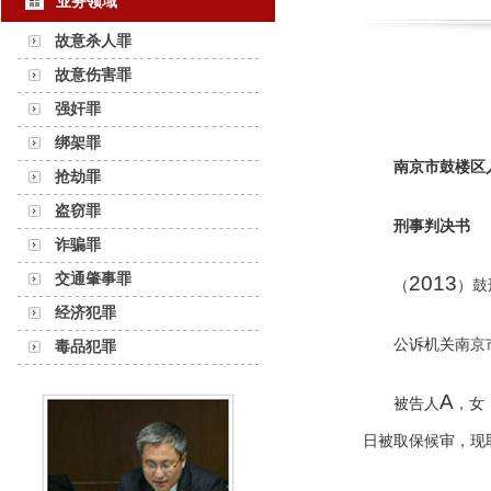
业务领域
故意杀人罪
故意伤害罪
强奸罪
绑架罪
南京市鼓楼区
抢劫罪
盗窃罪
刑事判决书
诈骗罪
交通肇事罪
2013
（
）鼓
经济犯罪
公诉机关南京
毒品犯罪
A
被告人
，女
日被取保候审，现