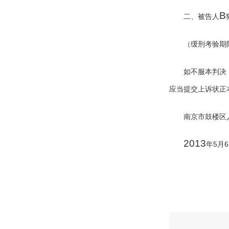
B
二、被告人
（缓刑考验期
如不服本判决
应当提交上诉状正
南京市鼓楼区
2013
5
6
年
月