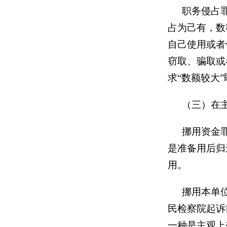
职务侵占
占为己有，数
自己使用或者
窃取
、
骗取
或
求“数额较大
（三）在
挪用资金
是准备用后归
用。
挪用本单
民检察院起诉
一种是主观上