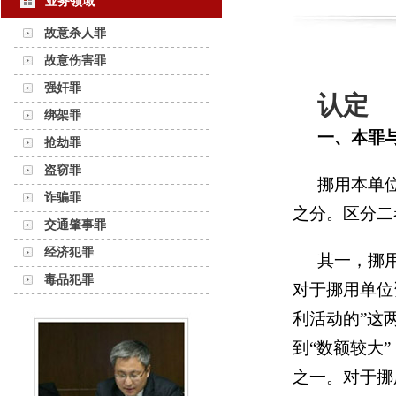
业务领域
故意杀人罪
故意伤害罪
强奸罪
认定
绑架罪
一、
本罪
抢劫罪
盗窃罪
挪用本单
诈骗罪
之分。区分二
交通肇事罪
经济犯罪
其一，挪
毒品犯罪
对于挪用单位
利活动的”这
到“数额较大
之一。对于挪