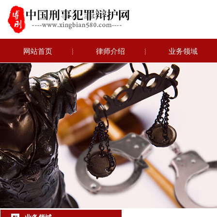
网站首页
︴
律师介绍
︴
业务领域