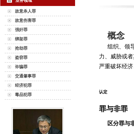
业务领域
故意杀人罪
故意伤害罪
强奸罪
概念
绑架罪
组织、领
抢劫罪
力、威胁或者
盗窃罪
严重破坏经济
诈骗罪
交通肇事罪
经济犯罪
认定
毒品犯罪
罪与非罪
区分罪与