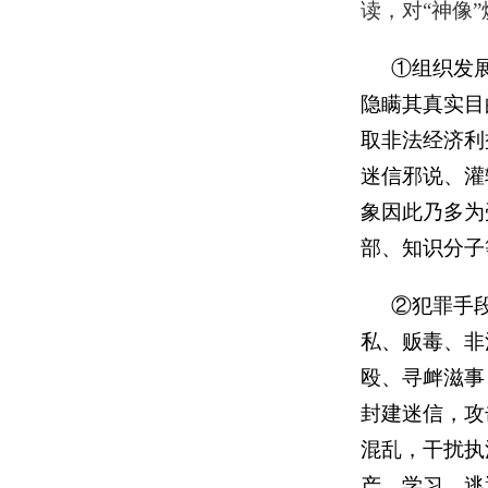
读，对“神像
①组织发
隐瞒其真实目
取非法经济利
迷信邪说、灌
象因此乃多为
部、知识分子
②犯罪手
私、贩毒、非
殴、寻衅滋事
封建迷信，攻
混乱，干扰执
产、学习，逃