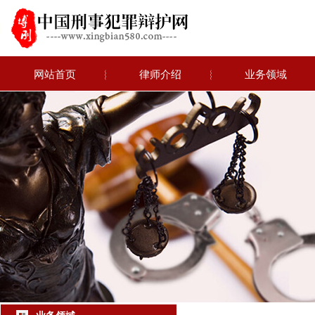
网站首页
︴
律师介绍
︴
业务领域