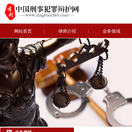
网站首页
︴
律师介绍
︴
业务领域