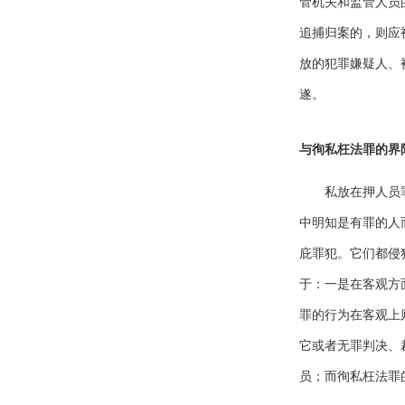
管机关和监管人员
追捕归案的，则应
放的犯罪嫌疑人、
遂。
与徇私枉法罪的界
私放在押人员
中明知是有罪的人
庇罪犯。它们都侵
于：一是在客观方
罪的行为在客观上
它或者无罪判决、
员；而徇私枉法罪