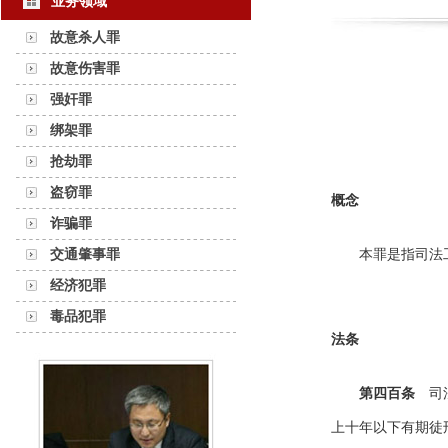
业务领域
故意杀人罪
故意伤害罪
强奸罪
绑架罪
抢劫罪
盗窃罪
概念
诈骗罪
交通肇事罪
本罪是指司法
经济犯罪
毒品犯罪
法条
第四百条
司法
上十年以下有期徒