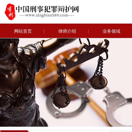
网站首页
︴
律师介绍
︴
业务领域