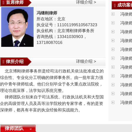
首席律师
详细介绍 >
成功案
冯继刚律师
冯律
所在地区：北京
冯律
执业证号：11101199510567323
执业机构：北京博刚律师事务所
冯律
咨询热线：13341030903，
冯律
13718087016
冯律
冯律
律所介绍
详细介绍 >
冯律
北京博刚律师事务所是经司法行政机关依法批准成立的
冯律
综合性、专业化分工明确的律师事务所。由一批年富力强
的中青年律师组成。他们分别毕业于各大重点政法院校，
冯律
理论功底深厚，法学知识系统完整。
冯律
律师团队分别来自于司法系统、行政执法机关和大型国
冯律
企的高级管理人员及高等法学院校的专家学者，有的是资
深律师，都具有丰富的执业经验和实战能力。
律师团队