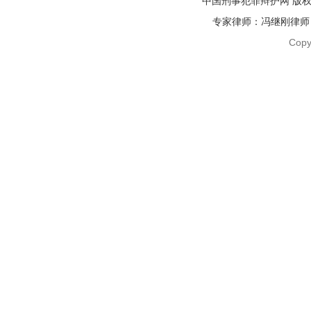
中国刑事犯罪辩护网 版权
专家律师：冯继刚律师 电话：1
Copy