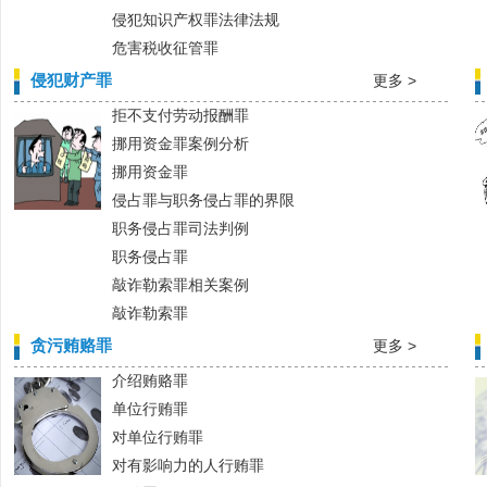
侵犯知识产权罪法律法规
危害税收征管罪
侵犯财产罪
更多 >
拒不支付劳动报酬罪
挪用资金罪案例分析
挪用资金罪
侵占罪与职务侵占罪的界限
职务侵占罪司法判例
职务侵占罪
敲诈勒索罪相关案例
敲诈勒索罪
贪污贿赂罪
更多 >
介绍贿赂罪
单位行贿罪
对单位行贿罪
对有影响力的人行贿罪